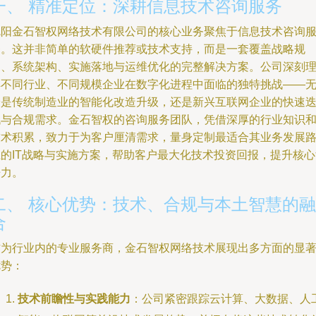
一、 精准定位：深耕信息技术咨询服务
沈阳金石智权网络技术有限公司的核心业务聚焦于信息技术咨询
务。这并非简单的软硬件推荐或技术支持，而是一套覆盖战略规
划、系统架构、实施落地与运维优化的完整解决方案。公司深刻
解不同行业、不同规模企业在数字化进程中面临的独特挑战——
论是传统制造业的智能化改造升级，还是新兴互联网企业的快速
代与合规需求。金石智权的咨询服务团队，凭借深厚的行业知识
技术积累，致力于为客户厘清需求，量身定制最适合其业务发展
径的IT战略与实施方案，帮助客户最大化技术投资回报，提升核心
争力。
二、 核心优势：技术、合规与本土智慧的融
合
作为行业内的专业服务商，金石智权网络技术展现出多方面的显
优势：
技术前瞻性与实践能力
：公司紧密跟踪云计算、大数据、人