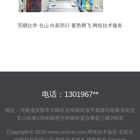
亮晒比学 仓山 向新而行 蓄势腾飞 网络技术服务
电话：1301967**
地址：河南省安阳市文峰区光华路街道平原路与迎春东街交
叉口向南100米路西光华路街道办事处三楼396室
Copyright © 2026
www.uvibcdr.com
网络技术服务
安阳市
欢畅科技有限公司
网络技术服务
版权所有
Sitemap