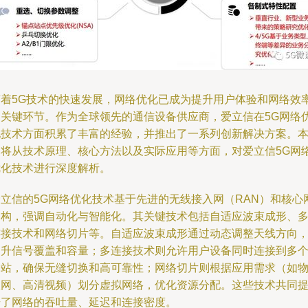
随着5G技术的快速发展，网络优化已成为提升用户体验和网络效
的关键环节。作为全球领先的通信设备供应商，爱立信在5G网络
化技术方面积累了丰富的经验，并推出了一系列创新解决方案。
文将从技术原理、核心方法以及实际应用等方面，对爱立信5G网
优化技术进行深度解析。
爱立信的5G网络优化技术基于先进的无线接入网（RAN）和核心
架构，强调自动化与智能化。其关键技术包括自适应波束成形、
连接技术和网络切片等。自适应波束成形通过动态调整天线方向
提升信号覆盖和容量；多连接技术则允许用户设备同时连接到多
基站，确保无缝切换和高可靠性；网络切片则根据应用需求（如
联网、高清视频）划分虚拟网络，优化资源分配。这些技术共同
升了网络的吞吐量、延迟和连接密度。