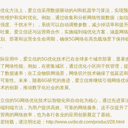
在优化方法上，爱立信采用数据驱动的AI和机器学习算法，实现预
测性维护和实时优化。例如，通过收集和分析网络性能数据（如
号强度、干扰水平），系统可以自动调整参数，减少掉话率和提
吞吐量。爱立信还与运营商合作，实施端到端优化方案，涵盖网
规划、部署和运营全生命周期，确保5G网络在高负载场景下保持
定。
实际应用中，爱立信的5G优化技术已在全球多个城市部署，显著
善了网络性能。例如，在密集城区，通过优化小区间干扰管理，
升了数据速率；在工业物联网场景，网络切片技术确保了低延迟
高可靠性。未来，随着6G研究的推进，爱立信将继续引领网络优
技术的创新，推动数字化社会的发展。
爱立信的5G网络优化技术以智能化和自动化为核心，通过先进算
和端到端方法，为用户提供高效、可靠的网络服务。这不仅提升
运营商的网络效率，也为各行各业的应用创新奠定了基础。
若转载，请注明出处：http://www.uvibcdr.com/product/28.html