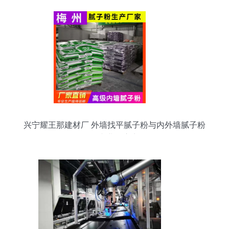
兴宁耀王那建材厂 外墙找平腻子粉与内外墙腻子粉
的专业供应商