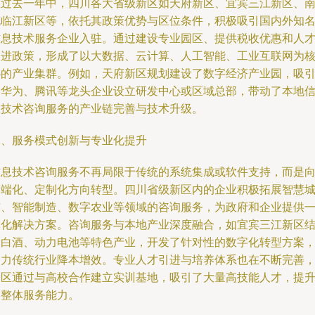
在过去一年中，四川各大省级新区如天府新区、宜宾三江新区、
充临江新区等，依托其政策优势与区位条件，积极吸引国内外知
信息技术服务企业入驻。通过建设专业园区、提供税收优惠和人
引进政策，形成了以大数据、云计算、人工智能、工业互联网为
心的产业集群。例如，天府新区规划建设了数字经济产业园，吸
了华为、腾讯等龙头企业设立研发中心或区域总部，带动了本地
息技术咨询服务的产业链完善与技术升级。
二、服务模式创新与专业化提升
信息技术咨询服务不再局限于传统的系统集成或软件支持，而是
高端化、定制化方向转型。四川省级新区内的企业积极拓展智慧
市、智能制造、数字农业等领域的咨询服务，为政府和企业提供
体化解决方案。咨询服务与本地产业深度融合，如宜宾三江新区
合白酒、动力电池等特色产业，开发了针对性的数字化转型方案
助力传统行业降本增效。专业人才引进与培养体系也在不断完善
新区通过与高校合作建立实训基地，吸引了大量高技能人才，提
了整体服务能力。