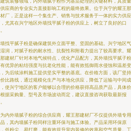
在建筑装修领域，内外墙腻子粉作为基层处理的关键材料，其质
与供应商的专业实力直接影响工程的最终效果。位于兴宁的耀王
建材厂，正是这样一个集生产、销售与技术服务于一体的实力供
商，尤其在兴宁地区外墙找平腻子粉的供应上，树立了良好的口
碑。
外墙找平腻子粉是确保建筑外立面平整、坚固的基础。兴宁地区
候湿润，对腻子粉的耐水性、抗裂性和附着力提出了较高要求。
王那建材厂针对本地气候特点，优化产品配方，其外墙找平腻子
具有优异的粘结强度与抗老化性能，能有效抵御雨水侵蚀和温差
化，为后续涂料施工提供坚实平整的基底。在价格方面，该厂坚
性价比路线，通过规模化生产与本地化供应，降低了运输与中间
本，使兴宁地区的客户能够以合理的价格获得高品质产品，具体
格根据采购量、型号及市场波动而定，建议直接咨询获取最新报
价。
作为内外墙腻子粉的综合供应商，耀王那建材厂不仅提供外墙专
产品，其内墙腻子粉同样注重环保与施工体验。产品采用环保原
料，低粉尘、易打磨，能有效提升室内装修的效率和空气质量。