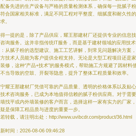
厂配备先进的生产设备与严格的质量检测体系，确保每一批腻子
都符合国家相关标准，满足不同工程对平整度、细腻度和耐久性
需求。
值得一提的是，除了产品供应，耀王那建材厂还提供专业的信息
术咨询服务。这并非指传统IT服务，而是基于建材领域的应用技术
导：从腻子粉的选型建议、施工工艺讲解，到常见问题解决方案
厂方技术人员能为客户提供全程支持。无论是大型工程项目还是
庭装修，这种“产品+技术”的服务模式，帮助施工方规避了因材料
用不当导致的空鼓、开裂等隐患，提升了整体工程质量和效率。
兴宁耀王那建材厂凭借可靠的产品质量、透明的价格体系以及贴
的技术咨询服务，已成为本地值得信赖的腻子粉供应商。对于需
外墙找平或内外墙装修的客户而言，选择这样一家有实力的厂家
无疑是保障工程品质与进度的重要一步。
若转载，请注明出处：http://www.uvibcdr.com/product/36.html
新时间：2026-08-06 09:46:28