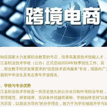
为响应国家大力发展职业教育的号召，培养高素质技术技能人才
浦江县职业技术学校（公办）正式启动2024年秋季招生工作。其
中，契合数字经济发展需求的“信息技术咨询服务”专业，现面向广
应届初中毕业生及有志青年开放报名。
一、学校与专业优势
浦江县职业技术学校是一所历史悠久的公办全日制中等职业学校
以管理规范、师资雄厚、实训条件优越而著称。学校始终坚持“以
务为宗旨，以就业为导向”的办学理念，致力于为学生铺就升学与