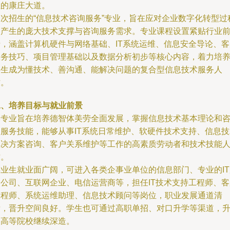
业的康庄大道。
本次招生的“信息技术咨询服务”专业，旨在应对企业数字化转型过
中产生的庞大技术支撑与咨询服务需求。专业课程设置紧贴行业
沿，涵盖计算机硬件与网络基础、IT系统运维、信息安全导论、客
服务技巧、项目管理基础以及数据分析初步等核心内容，着力培
学生成为懂技术、善沟通、能解决问题的复合型信息技术服务人
才。
二、培养目标与就业前景
本专业旨在培养德智体美劳全面发展，掌握信息技术基本理论和
询服务技能，能够从事IT系统日常维护、软硬件技术支持、信息技
解决方案咨询、客户关系维护等工作的高素质劳动者和技术技能
才。
毕业生就业面广阔，可进入各类企事业单位的信息部门、专业的IT
务公司、互联网企业、电信运营商等，担任IT技术支持工程师、客
工程师、系统运维助理、信息技术顾问等岗位，职业发展通道清
晰，晋升空间良好。学生也可通过高职单招、对口升学等渠道，
入高等院校继续深造。