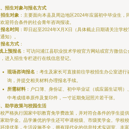
三、招生对象与报名方式
.
招生对象
：主要面向本县及周边地区2024年应届初中毕业生，
时欢迎符合条件的社会青年咨询报读。
.
报名时间
：即日起至2024年X月X日（具体截止日期请关注学校
方通知）。
.
报名方式
：
线上预报名
：可访问浦江县职业技术学校官方网站或官方微信公
号，进入招生专栏进行在线信息登记。
现场咨询报名
：考生及家长可直接前往学校招生办公室进行
询，并提交相关材料办理报名手续。
所需材料
：户口簿、身份证、初中毕业证（或应届生证明）
中考成绩单原件及复印件，一寸近期免冠照片若干张。
四、助学政策与校园生活
学校严格执行国家中职教育免学费政策，并对符合条件的学生提
国家助学金。品学兼优的学生还可申请校级、市级奖学金。学校
园环境优美，生活设施齐全，拥有现代化的信息技术实训室、丰